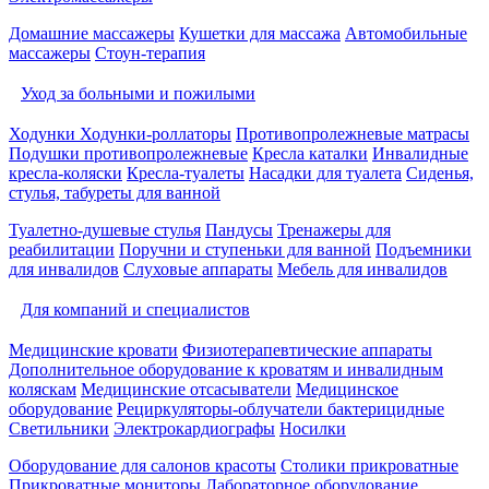
Домашние массажеры
Кушетки для массажа
Автомобильные
массажеры
Стоун-терапия
Уход за больными и пожилыми
Ходунки
Ходунки-роллаторы
Противопролежневые матрасы
Подушки противопролежневые
Кресла каталки
Инвалидные
кресла-коляски
Кресла-туалеты
Насадки для туалета
Сиденья,
стулья, табуреты для ванной
Туалетно-душевые стулья
Пандусы
Тренажеры для
реабилитации
Поручни и ступеньки для ванной
Подъемники
для инвалидов
Слуховые аппараты
Мебель для инвалидов
Для компаний и специалистов
Медицинские кровати
Физиотерапевтические аппараты
Дополнительное оборудование к кроватям и инвалидным
коляскам
Медицинские отсасыватели
Медицинское
оборудование
Рециркуляторы-облучатели бактерицидные
Светильники
Электрокардиографы
Носилки
Оборудование для салонов красоты
Столики прикроватные
Прикроватные мониторы
Лабораторное оборудование