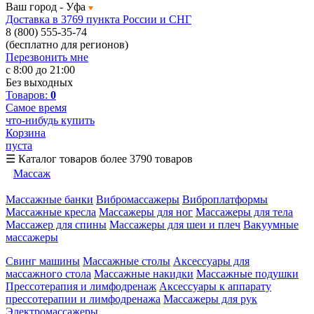
Ваш город -
Уфа
Доставка в 3769 пункта России и СНГ
8 (800) 555-35-74
(бесплатно для регионов)
Перезвонить мне
с 8:00 до 21:00
Без выходных
Товаров:
0
Самое время
что-нибудь купить
Корзина
пуста
☰
Каталог товаров
более 3790 товаров
Массаж
Массажные банки
Вибромассажеры
Виброплатформы
Массажные кресла
Массажеры для ног
Массажеры для тела
Массажер для спины
Массажеры для шеи и плеч
Вакуумные
массажеры
Свинг машины
Массажные столы
Аксессуары для
массажного стола
Массажные накидки
Массажные подушки
Прессотерапия и лимфодренаж
Аксессуары к аппарату
прессотерапии и лимфодренажа
Массажеры для рук
Электромассажеры