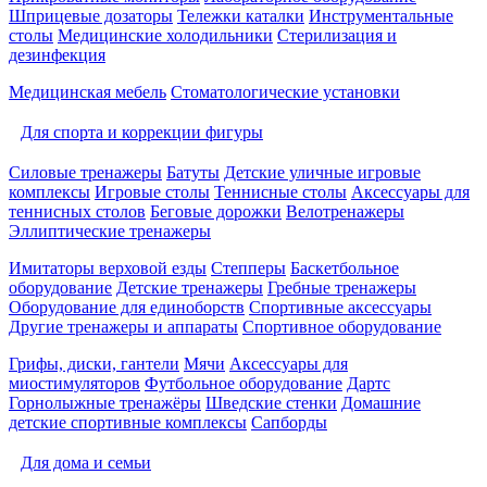
Шприцевые дозаторы
Тележки каталки
Инструментальные
столы
Медицинские холодильники
Стерилизация и
дезинфекция
Медицинская мебель
Стоматологические установки
Для спорта и коррекции фигуры
Силовые тренажеры
Батуты
Детские уличные игровые
комплексы
Игровые столы
Теннисные столы
Аксессуары для
теннисных столов
Беговые дорожки
Велотренажеры
Эллиптические тренажеры
Имитаторы верховой езды
Степперы
Баскетбольное
оборудование
Детские тренажеры
Гребные тренажеры
Оборудование для единоборств
Спортивные аксессуары
Другие тренажеры и аппараты
Спортивное оборудование
Грифы, диски, гантели
Мячи
Аксессуары для
миостимуляторов
Футбольное оборудование
Дартс
Горнолыжные тренажёры
Шведские стенки
Домашние
детские спортивные комплексы
Сапборды
Для дома и семьи