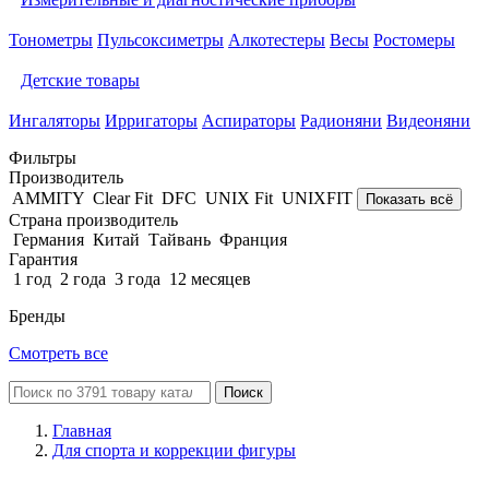
Тонометры
Пульсоксиметры
Алкотестеры
Весы
Ростомеры
Детские товары
Ингаляторы
Ирригаторы
Аспираторы
Радионяни
Видеоняни
Фильтры
Производитель
AMMITY
Clear Fit
DFC
UNIX Fit
UNIXFIT
Показать всё
Страна производитель
Германия
Китай
Тайвань
Франция
Гарантия
1 год
2 года
3 года
12 месяцев
Бренды
Смотреть все
Поиск
Главная
Для спорта и коррекции фигуры