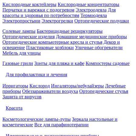
Кислородные коктейлеры
Кислородные концентраторы
Перчатки и варежки с подогревом
Электроодеяла
Для
красоты и здоровья по потребностям
Термоодеяла
Электропростыни
Электрогрелки
Ортопедические подушки
Солевые лампы
Бактерицидные рециркуляторы
Ортопедические изделия
Домашние медицинские приборы
Ортопедические компьютерные кресла и стулья
Декор и
освещение
Пластиковые хозблоки
Уличные обогреватели
Мебель для улицы
Газовые грили
Зонты для пляжа и кафе
Компостеры садовые
Для профилактики и лечения
Ирригаторы
Кислород
Ингаляторы/небулайзеры
Лечебные
приборы
Обеззараживатели воздуха
Ортопедические стулья
Защита от вирусов
Красота
Косметологические лампы-лупы
Зеркала настольные и
косметические
Все для парафинотерапии
Измерительные и диагностические приборы