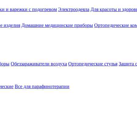
ки и варежки с подогревом
Электроодеяла
Для красоты и здоров
е изделия
Домашние медицинские приборы
Ортопедические ком
боры
Обеззараживатели воздуха
Ортопедические стулья
Защита 
ческие
Все для парафинотерапии