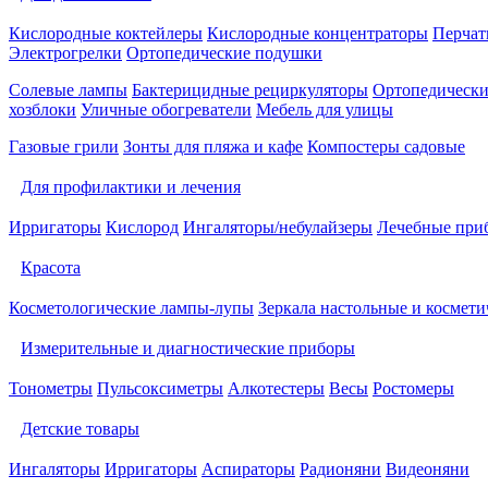
Кислородные коктейлеры
Кислородные концентраторы
Перчат
Электрогрелки
Ортопедические подушки
Солевые лампы
Бактерицидные рециркуляторы
Ортопедически
хозблоки
Уличные обогреватели
Мебель для улицы
Газовые грили
Зонты для пляжа и кафе
Компостеры садовые
Для профилактики и лечения
Ирригаторы
Кислород
Ингаляторы/небулайзеры
Лечебные при
Красота
Косметологические лампы-лупы
Зеркала настольные и космети
Измерительные и диагностические приборы
Тонометры
Пульсоксиметры
Алкотестеры
Весы
Ростомеры
Детские товары
Ингаляторы
Ирригаторы
Аспираторы
Радионяни
Видеоняни