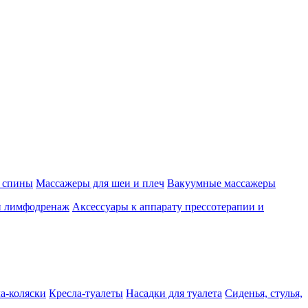
 спины
Массажеры для шеи и плеч
Вакуумные массажеры
и лимфодренаж
Аксессуары к аппарату прессотерапии и
а-коляски
Кресла-туалеты
Насадки для туалета
Сиденья, стулья,