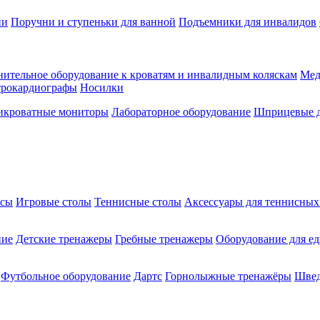
ии
Поручни и ступеньки для ванной
Подъемники для инвалидов
ительное оборудование к кроватям и инвалидным коляскам
Мед
трокардиографы
Носилки
икроватные мониторы
Лабораторное оборудование
Шприцевые д
ксы
Игровые столы
Теннисные столы
Аксессуары для теннисных
ние
Детские тренажеры
Гребные тренажеры
Оборудование для е
Футбольное оборудование
Дартс
Горнолыжные тренажёры
Швед