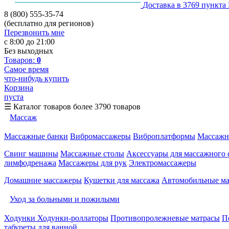
Доставка в 3769 пункта
8 (800) 555-35-74
(бесплатно для регионов)
Перезвонить мне
с 8:00 до 21:00
Без выходных
Товаров:
0
Самое время
что-нибудь купить
Корзина
пуста
☰
Каталог товаров
более 3790 товаров
Массаж
Массажные банки
Вибромассажеры
Виброплатформы
Массажн
Свинг машины
Массажные столы
Аксессуары для массажного 
лимфодренажа
Массажеры для рук
Электромассажеры
Домашние массажеры
Кушетки для массажа
Автомобильные м
Уход за больными и пожилыми
Ходунки
Ходунки-роллаторы
Противопролежневые матрасы
П
табуреты для ванной