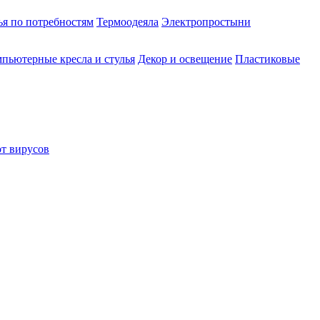
ья по потребностям
Термоодеяла
Электропростыни
пьютерные кресла и стулья
Декор и освещение
Пластиковые
от вирусов