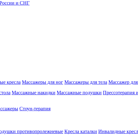
 России и СНГ
ые кресла
Массажеры для ног
Массажеры для тела
Массажер для
стола
Массажные накидки
Массажные подушки
Прессотерапия 
ассажеры
Стоун-терапия
одушки противопролежневые
Кресла каталки
Инвалидные кресл