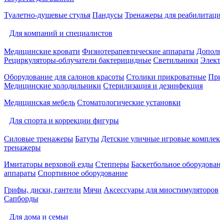
Туалетно-душевые стулья
Пандусы
Тренажеры для реабилитац
Для компаний и специалистов
Медицинские кровати
Физиотерапевтические аппараты
Дополн
Рециркуляторы-облучатели бактерицидные
Светильники
Элек
Оборудование для салонов красоты
Столики прикроватные
Пр
Медицинские холодильники
Стерилизация и дезинфекция
Медицинская мебель
Стоматологические установки
Для спорта и коррекции фигуры
Силовые тренажеры
Батуты
Детские уличные игровые компле
тренажеры
Имитаторы верховой езды
Степперы
Баскетбольное оборудова
аппараты
Спортивное оборудование
Грифы, диски, гантели
Мячи
Аксессуары для миостимуляторов
Сапборды
Для дома и семьи