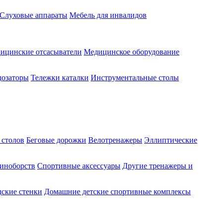
Слуховые аппараты
Мебель для инвалидов
ицинские отсасыватели
Медицинское оборудование
озаторы
Тележки каталки
Инструментальные столы
 столов
Беговые дорожки
Велотренажеры
Эллиптические
диноборств
Спортивные аксессуары
Другие тренажеры и
ские стенки
Домашние детские спортивные комплексы