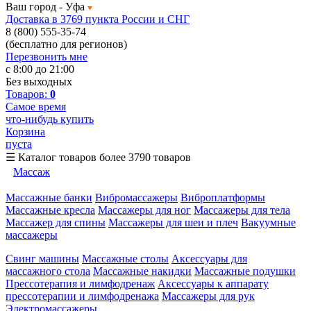
Ваш город -
Уфа
Доставка в 3769 пункта России и СНГ
8 (800) 555-35-74
(бесплатно для регионов)
Перезвонить мне
с 8:00 до 21:00
Без выходных
Товаров:
0
Самое время
что-нибудь купить
Корзина
пуста
☰
Каталог товаров
более 3790 товаров
Массаж
Массажные банки
Вибромассажеры
Виброплатформы
Массажные кресла
Массажеры для ног
Массажеры для тела
Массажер для спины
Массажеры для шеи и плеч
Вакуумные
массажеры
Свинг машины
Массажные столы
Аксессуары для
массажного стола
Массажные накидки
Массажные подушки
Прессотерапия и лимфодренаж
Аксессуары к аппарату
прессотерапии и лимфодренажа
Массажеры для рук
Электромассажеры