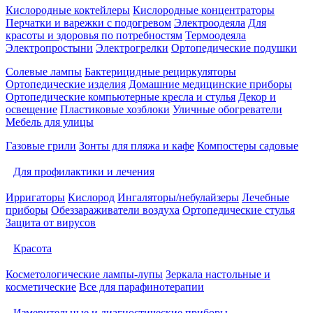
Кислородные коктейлеры
Кислородные концентраторы
Перчатки и варежки с подогревом
Электроодеяла
Для
красоты и здоровья по потребностям
Термоодеяла
Электропростыни
Электрогрелки
Ортопедические подушки
Солевые лампы
Бактерицидные рециркуляторы
Ортопедические изделия
Домашние медицинские приборы
Ортопедические компьютерные кресла и стулья
Декор и
освещение
Пластиковые хозблоки
Уличные обогреватели
Мебель для улицы
Газовые грили
Зонты для пляжа и кафе
Компостеры садовые
Для профилактики и лечения
Ирригаторы
Кислород
Ингаляторы/небулайзеры
Лечебные
приборы
Обеззараживатели воздуха
Ортопедические стулья
Защита от вирусов
Красота
Косметологические лампы-лупы
Зеркала настольные и
косметические
Все для парафинотерапии
Измерительные и диагностические приборы