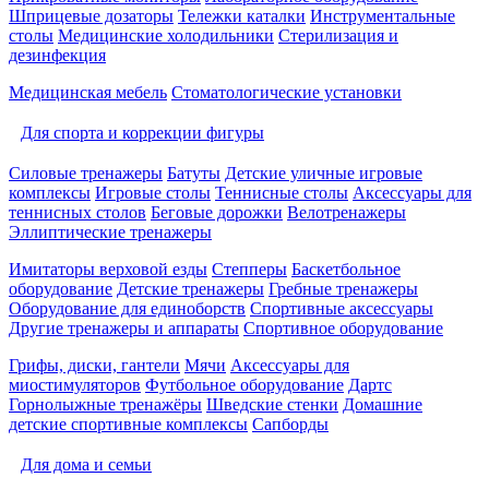
Шприцевые дозаторы
Тележки каталки
Инструментальные
столы
Медицинские холодильники
Стерилизация и
дезинфекция
Медицинская мебель
Стоматологические установки
Для спорта и коррекции фигуры
Силовые тренажеры
Батуты
Детские уличные игровые
комплексы
Игровые столы
Теннисные столы
Аксессуары для
теннисных столов
Беговые дорожки
Велотренажеры
Эллиптические тренажеры
Имитаторы верховой езды
Степперы
Баскетбольное
оборудование
Детские тренажеры
Гребные тренажеры
Оборудование для единоборств
Спортивные аксессуары
Другие тренажеры и аппараты
Спортивное оборудование
Грифы, диски, гантели
Мячи
Аксессуары для
миостимуляторов
Футбольное оборудование
Дартс
Горнолыжные тренажёры
Шведские стенки
Домашние
детские спортивные комплексы
Сапборды
Для дома и семьи