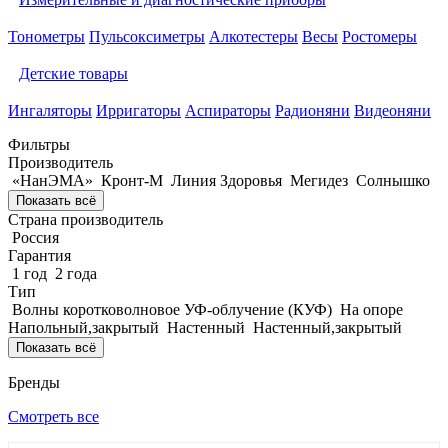
Тонометры
Пульсоксиметры
Алкотестеры
Весы
Ростомеры
Детские товары
Ингаляторы
Ирригаторы
Аспираторы
Радионяни
Видеоняни
Фильтры
Производитель
«НанЭМА»
Кронт-М
Линия Здоровья
Мегидез
Солнышко
Показать всё
Страна производитель
Россия
Гарантия
1 год
2 года
Тип
Волны коротковолновое УФ-облучение (КУФ)
На опоре
Напольный,закрытый
Настенный
Настенный,закрытый
Показать всё
Бренды
Смотреть все