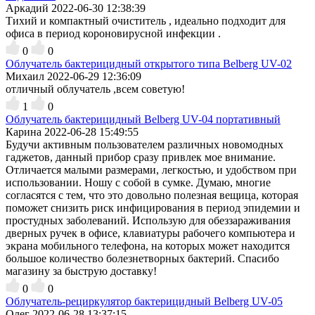
Аркадий
2022-06-30 12:38:39
Тихий и компактный очиститель , идеально подходит для
офиса в период короновирусной инфекции .
0
0
Облучатель бактерицидный открытого типа Belberg UV-02
Михаил
2022-06-29 12:36:09
отличный облучатель ,всем советую!
1
0
Облучатель бактерицидный Belberg UV-04 портативный
Карина
2022-06-28 15:49:55
Будучи активным пользователем различных новомодных
гаджетов, данный прибор сразу привлек мое внимание.
Отличается малыми размерами, легкостью, и удобством при
использовании. Ношу с собой в сумке. Думаю, многие
согласятся с тем, что это довольно полезная вещица, которая
поможет снизить риск инфицирования в период эпидемии и
простудных заболеваний. Использую для обеззараживания
дверных ручек в офисе, клавиатуры рабочего компьютера и
экрана мобильного телефона, на которых может находится
большое количество болезнетворных бактерий. Спасибо
магазину за быструю доставку!
0
0
Облучатель-рециркулятор бактерицидный Belberg UV-05
Олег
2022-06-28 13:37:15