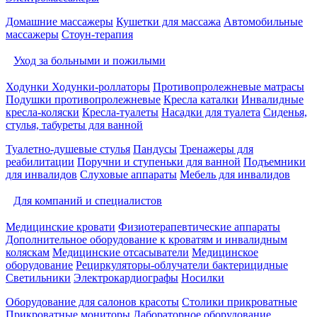
Домашние массажеры
Кушетки для массажа
Автомобильные
массажеры
Стоун-терапия
Уход за больными и пожилыми
Ходунки
Ходунки-роллаторы
Противопролежневые матрасы
Подушки противопролежневые
Кресла каталки
Инвалидные
кресла-коляски
Кресла-туалеты
Насадки для туалета
Сиденья,
стулья, табуреты для ванной
Туалетно-душевые стулья
Пандусы
Тренажеры для
реабилитации
Поручни и ступеньки для ванной
Подъемники
для инвалидов
Слуховые аппараты
Мебель для инвалидов
Для компаний и специалистов
Медицинские кровати
Физиотерапевтические аппараты
Дополнительное оборудование к кроватям и инвалидным
коляскам
Медицинские отсасыватели
Медицинское
оборудование
Рециркуляторы-облучатели бактерицидные
Светильники
Электрокардиографы
Носилки
Оборудование для салонов красоты
Столики прикроватные
Прикроватные мониторы
Лабораторное оборудование