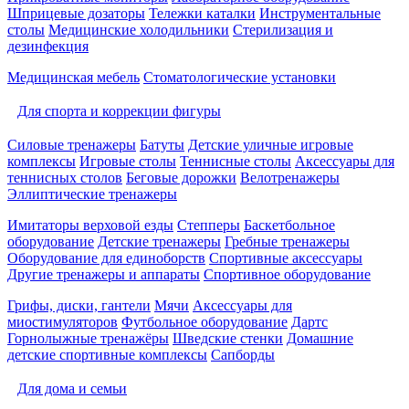
Шприцевые дозаторы
Тележки каталки
Инструментальные
столы
Медицинские холодильники
Стерилизация и
дезинфекция
Медицинская мебель
Стоматологические установки
Для спорта и коррекции фигуры
Силовые тренажеры
Батуты
Детские уличные игровые
комплексы
Игровые столы
Теннисные столы
Аксессуары для
теннисных столов
Беговые дорожки
Велотренажеры
Эллиптические тренажеры
Имитаторы верховой езды
Степперы
Баскетбольное
оборудование
Детские тренажеры
Гребные тренажеры
Оборудование для единоборств
Спортивные аксессуары
Другие тренажеры и аппараты
Спортивное оборудование
Грифы, диски, гантели
Мячи
Аксессуары для
миостимуляторов
Футбольное оборудование
Дартс
Горнолыжные тренажёры
Шведские стенки
Домашние
детские спортивные комплексы
Сапборды
Для дома и семьи