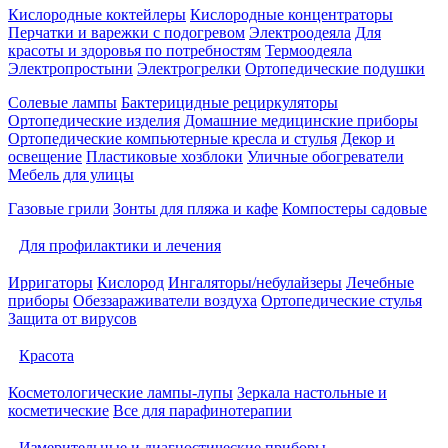
Кислородные коктейлеры
Кислородные концентраторы
Перчатки и варежки с подогревом
Электроодеяла
Для
красоты и здоровья по потребностям
Термоодеяла
Электропростыни
Электрогрелки
Ортопедические подушки
Солевые лампы
Бактерицидные рециркуляторы
Ортопедические изделия
Домашние медицинские приборы
Ортопедические компьютерные кресла и стулья
Декор и
освещение
Пластиковые хозблоки
Уличные обогреватели
Мебель для улицы
Газовые грили
Зонты для пляжа и кафе
Компостеры садовые
Для профилактики и лечения
Ирригаторы
Кислород
Ингаляторы/небулайзеры
Лечебные
приборы
Обеззараживатели воздуха
Ортопедические стулья
Защита от вирусов
Красота
Косметологические лампы-лупы
Зеркала настольные и
косметические
Все для парафинотерапии
Измерительные и диагностические приборы