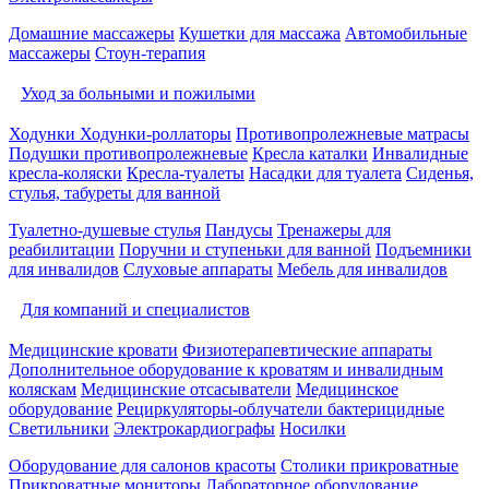
Домашние массажеры
Кушетки для массажа
Автомобильные
массажеры
Стоун-терапия
Уход за больными и пожилыми
Ходунки
Ходунки-роллаторы
Противопролежневые матрасы
Подушки противопролежневые
Кресла каталки
Инвалидные
кресла-коляски
Кресла-туалеты
Насадки для туалета
Сиденья,
стулья, табуреты для ванной
Туалетно-душевые стулья
Пандусы
Тренажеры для
реабилитации
Поручни и ступеньки для ванной
Подъемники
для инвалидов
Слуховые аппараты
Мебель для инвалидов
Для компаний и специалистов
Медицинские кровати
Физиотерапевтические аппараты
Дополнительное оборудование к кроватям и инвалидным
коляскам
Медицинские отсасыватели
Медицинское
оборудование
Рециркуляторы-облучатели бактерицидные
Светильники
Электрокардиографы
Носилки
Оборудование для салонов красоты
Столики прикроватные
Прикроватные мониторы
Лабораторное оборудование