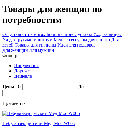
Товары для женщин по
потребностям
От усталости в ногах
Боли в спине
Суставы
Уход за лицом
Уход за руками и ногами
Мед. аксессуары для спорта
Для
детей
Товары для гигиены
Идеи для подарков
Для женщин
Для мужчин
Фильтры
Популярные
Дороже
Дешевле
Цены
От
До
Применить
Небулайзер детский Мед-Мос W005