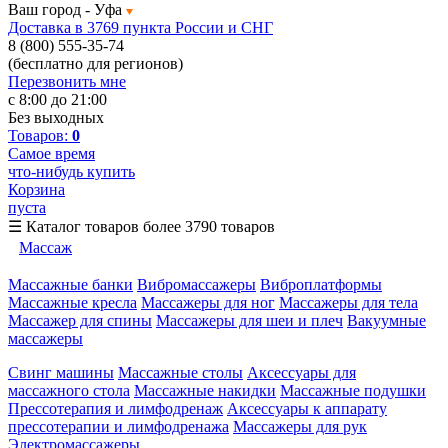
Ваш город -
Уфа
Доставка в 3769 пункта России и СНГ
8 (800) 555-35-74
(бесплатно для регионов)
Перезвонить мне
с 8:00 до 21:00
Без выходных
Товаров:
0
Самое время
что-нибудь купить
Корзина
пуста
☰
Каталог товаров
более 3790 товаров
Массаж
Массажные банки
Вибромассажеры
Виброплатформы
Массажные кресла
Массажеры для ног
Массажеры для тела
Массажер для спины
Массажеры для шеи и плеч
Вакуумные
массажеры
Свинг машины
Массажные столы
Аксессуары для
массажного стола
Массажные накидки
Массажные подушки
Прессотерапия и лимфодренаж
Аксессуары к аппарату
прессотерапии и лимфодренажа
Массажеры для рук
Электромассажеры