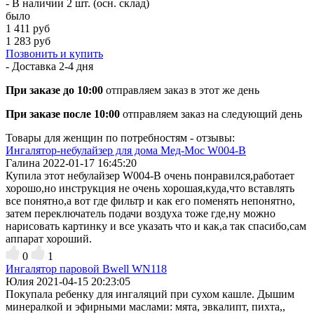
- В наличии 2 шт. (осн. склад)
было
1 411 руб
1 283 руб
Позвонить и купить
- Доставка
2-4 дня
При заказе до 10:00
отправляем заказ в этот же день
При заказе после 10:00
отправляем заказ на следующий день
Товары для женщин по потребностям - отзывы:
Ингалятор-небулайзер для дома Мед-Мос W004-B
Галина
2022-01-17 16:45:20
Купила этот небулайзер W004-B очень понравился,работает
хорошо,но инструкция не очень хорошая,куда,что вставлять
все понятно,а вот где фильтр и как его поменять непонятно,
затем переключатель подачи воздуха тоже где,ну можно
нарисовать картинку и все указать что и как,а так спасибо,сам
аппарат хороший.
0
1
Ингалятор паровой Bwell WN118
Юлия
2021-04-15 20:23:05
Покупала ребенку для ингаляций при сухом кашле. Дышим
минералкой и эфирными маслами: мята, эвкалипт, пихта,,