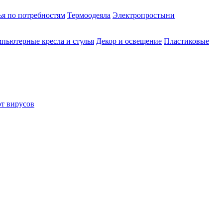
ья по потребностям
Термоодеяла
Электропростыни
пьютерные кресла и стулья
Декор и освещение
Пластиковые
от вирусов