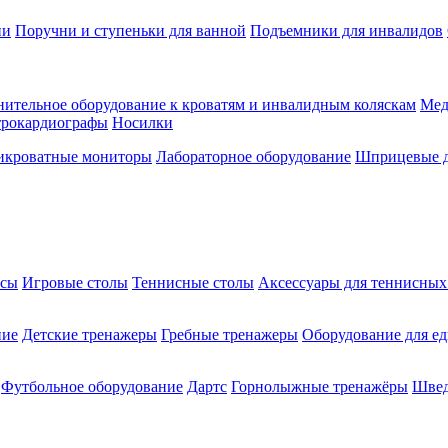
ии
Поручни и ступеньки для ванной
Подъемники для инвалидов
ительное оборудование к кроватям и инвалидным коляскам
Мед
трокардиографы
Носилки
икроватные мониторы
Лабораторное оборудование
Шприцевые д
ксы
Игровые столы
Теннисные столы
Аксессуары для теннисных
ние
Детские тренажеры
Гребные тренажеры
Оборудование для е
Футбольное оборудование
Дартс
Горнолыжные тренажёры
Швед