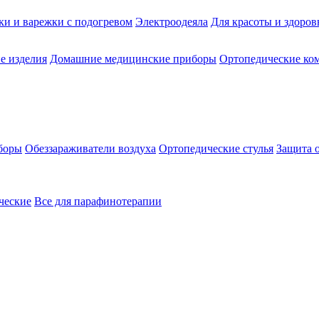
ки и варежки с подогревом
Электроодеяла
Для красоты и здоров
е изделия
Домашние медицинские приборы
Ортопедические ком
боры
Обеззараживатели воздуха
Ортопедические стулья
Защита 
ческие
Все для парафинотерапии