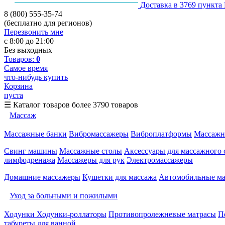
Доставка в 3769 пункта
8 (800) 555-35-74
(бесплатно для регионов)
Перезвонить мне
с 8:00 до 21:00
Без выходных
Товаров:
0
Самое время
что-нибудь купить
Корзина
пуста
☰
Каталог товаров
более 3790 товаров
Массаж
Массажные банки
Вибромассажеры
Виброплатформы
Массажн
Свинг машины
Массажные столы
Аксессуары для массажного 
лимфодренажа
Массажеры для рук
Электромассажеры
Домашние массажеры
Кушетки для массажа
Автомобильные м
Уход за больными и пожилыми
Ходунки
Ходунки-роллаторы
Противопролежневые матрасы
П
табуреты для ванной