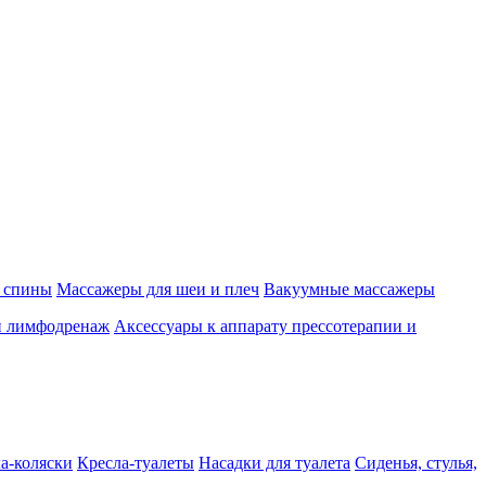
 спины
Массажеры для шеи и плеч
Вакуумные массажеры
и лимфодренаж
Аксессуары к аппарату прессотерапии и
а-коляски
Кресла-туалеты
Насадки для туалета
Сиденья, стулья,