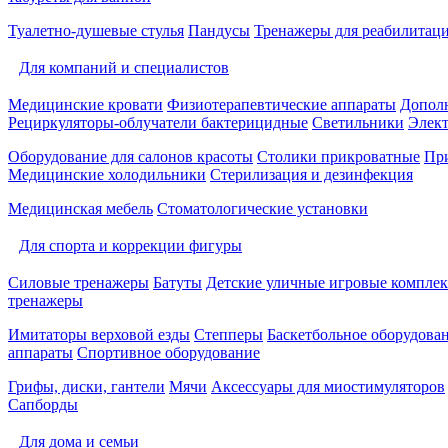
Туалетно-душевые стулья
Пандусы
Тренажеры для реабилитац
Для компаний и специалистов
Медицинские кровати
Физиотерапевтические аппараты
Дополн
Рециркуляторы-облучатели бактерицидные
Светильники
Элек
Оборудование для салонов красоты
Столики прикроватные
Пр
Медицинские холодильники
Стерилизация и дезинфекция
Медицинская мебель
Стоматологические установки
Для спорта и коррекции фигуры
Силовые тренажеры
Батуты
Детские уличные игровые компле
тренажеры
Имитаторы верховой езды
Степперы
Баскетбольное оборудова
аппараты
Спортивное оборудование
Грифы, диски, гантели
Мячи
Аксессуары для миостимуляторов
Сапборды
Для дома и семьи