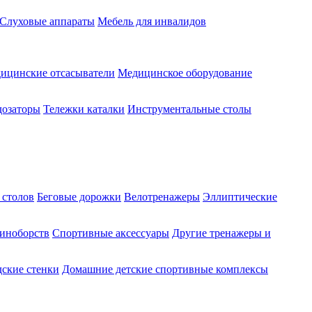
Слуховые аппараты
Мебель для инвалидов
ицинские отсасыватели
Медицинское оборудование
озаторы
Тележки каталки
Инструментальные столы
 столов
Беговые дорожки
Велотренажеры
Эллиптические
диноборств
Спортивные аксессуары
Другие тренажеры и
ские стенки
Домашние детские спортивные комплексы