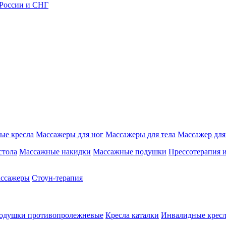
 России и СНГ
ые кресла
Массажеры для ног
Массажеры для тела
Массажер для
стола
Массажные накидки
Массажные подушки
Прессотерапия 
ассажеры
Стоун-терапия
одушки противопролежневые
Кресла каталки
Инвалидные кресл