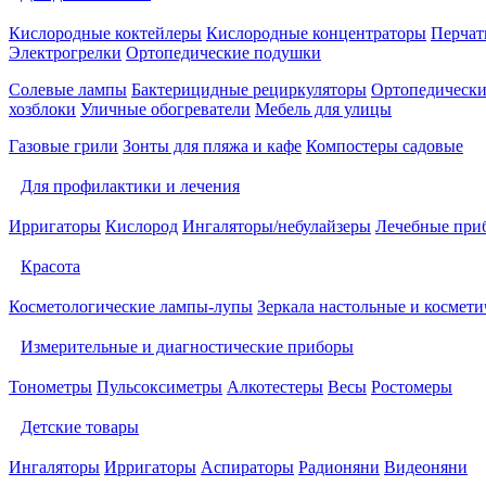
Кислородные коктейлеры
Кислородные концентраторы
Перчат
Электрогрелки
Ортопедические подушки
Солевые лампы
Бактерицидные рециркуляторы
Ортопедически
хозблоки
Уличные обогреватели
Мебель для улицы
Газовые грили
Зонты для пляжа и кафе
Компостеры садовые
Для профилактики и лечения
Ирригаторы
Кислород
Ингаляторы/небулайзеры
Лечебные при
Красота
Косметологические лампы-лупы
Зеркала настольные и космети
Измерительные и диагностические приборы
Тонометры
Пульсоксиметры
Алкотестеры
Весы
Ростомеры
Детские товары
Ингаляторы
Ирригаторы
Аспираторы
Радионяни
Видеоняни